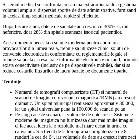
Sistemul medical se confrunta cu sarcina extraordinara de a gestiona
volumul amplu si dispersiei sporite de date administrative, furnizand
in acelasi timp solutii medicale rapide si eficiente.
Dupa fiecare 2 ani, datele de sanatate au crescut cu 300% si, din
nefericire, doar 28% din spitale scaneaza istoricul pacientilor.
Acest domeniu necesita o solutie moderna pentru abordarea
provocarilor din lumea reala, trebuie sa utilizeze zilnic solutii de
conversie electronica in conformitate cu reglementarile legale si
trebuie sa poata accesa toate informatiile electronice oricand, oriunde
exista conectivitate (inclusiv de pe dispozitivele mobile), dar si sa
reduca costurile fluxurilor de lucru bazate pe documente tiparite.
Tendințe
Numarul de tomografii computerizate (CT) si numarul de
scanari de imagini cu rezonanta magnetica (RMN) au crescut
dramatic. Un spital municipal realizeaza aproximativ 30.000,
iar un spital universitar pana la 100.000 de scanari pe an.
Pe langa aceste scanari, si volumele de date cresc. Sistemele
moderne de imagistica nu furnizeaza doar mai multe imagini;
ci fac acest lucru la o rezolutie mai mare decat in urma cu
cativa ani. S-a trecut de la tomografia computerizata de 8
randuri la cea de 64, iar volumele de date au crescut intre zeci