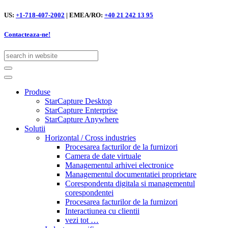
US:
+1-718-407-2002
|
EMEA/RO:
+40 21 242 13 95
Contacteaza-ne!
Skip
to
Produse
content
StarCapture Desktop
StarCapture Enterprise
StarCapture Anywhere
Solutii
Horizontal / Cross industries
Procesarea facturilor de la furnizori
Camera de date virtuale
Managementul arhivei electronice
Managementul documentatiei proprietare
Corespondenta digitala si managementul
corespondentei
Procesarea facturilor de la furnizori
Interactiunea cu clientii
vezi tot …