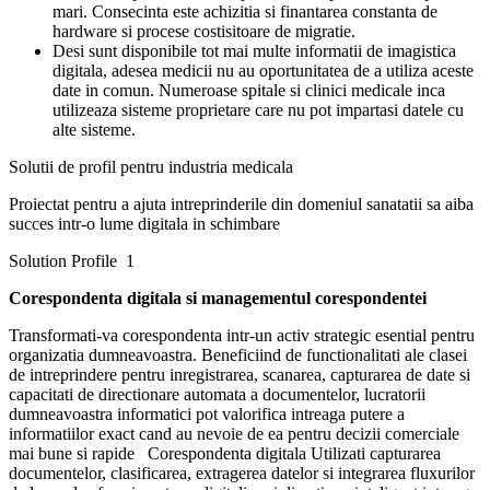
mari. Consecinta este achizitia si finantarea constanta de
hardware si procese costisitoare de migratie.
Desi sunt disponibile tot mai multe informatii de imagistica
digitala, adesea medicii nu au oportunitatea de a utiliza aceste
date in comun. Numeroase spitale si clinici medicale inca
utilizeaza sisteme proprietare care nu pot impartasi datele cu
alte sisteme.
Solutii de profil pentru industria medicala
Proiectat pentru a ajuta intreprinderile din domeniul sanatatii sa aiba
succes intr-o lume digitala in schimbare
Solution Profile 1
Corespondenta digitala si managementul corespondentei
Transformati-va corespondenta intr-un activ strategic esential pentru
organizatia dumneavoastra. Beneficiind de functionalitati ale clasei
de intreprindere pentru inregistrarea, scanarea, capturarea de date si
capacitati de directionare automata a documentelor, lucratorii
dumneavoastra informatici pot valorifica intreaga putere a
informatiilor exact cand au nevoie de ea pentru decizii comerciale
mai bune si rapide Corespondenta digitala Utilizati capturarea
documentelor, clasificarea, extragerea datelor si integrarea fluxurilor