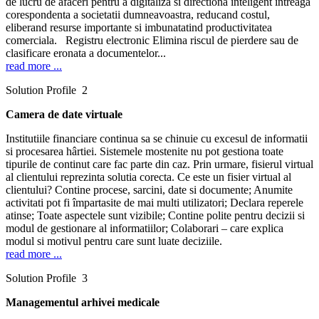
de lucru de afaceri pentru a digitaliza si directiona inteligent intreaga
corespondenta a societatii dumneavoastra, reducand costul,
eliberand resurse importante si imbunatatind productivitatea
comerciala. Registru electronic Elimina riscul de pierdere sau de
clasificare eronata a documentelor...
read more ...
Solution Profile 2
Camera de date virtuale
Institutiile financiare continua sa se chinuie cu excesul de informatii
si procesarea hârtiei. Sistemele mostenite nu pot gestiona toate
tipurile de continut care fac parte din caz. Prin urmare, fisierul virtual
al clientului reprezinta solutia corecta. Ce este un fisier virtual al
clientului? Contine procese, sarcini, date si documente; Anumite
activitati pot fi împartasite de mai multi utilizatori; Declara reperele
atinse; Toate aspectele sunt vizibile; Contine polite pentru decizii si
modul de gestionare al informatiilor; Colaborari – care explica
modul si motivul pentru care sunt luate deciziile.
read more ...
Solution Profile 3
Managementul arhivei medicale