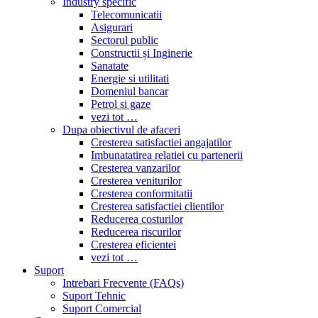
Industry specific
Telecomunicatii
Asigurari
Sectorul public
Constructii și Inginerie
Sanatate
Energie si utilitati
Domeniul bancar
Petrol si gaze
vezi tot …
Dupa obiectivul de afaceri
Cresterea satisfactiei angajatilor
Imbunatatirea relatiei cu partenerii
Cresterea vanzarilor
Cresterea veniturilor
Cresterea conformitatii
Cresterea satisfactiei clientilor
Reducerea costurilor
Reducerea riscurilor
Cresterea eficientei
vezi tot …
Suport
Intrebari Frecvente (FAQs)
Suport Tehnic
Suport Comercial