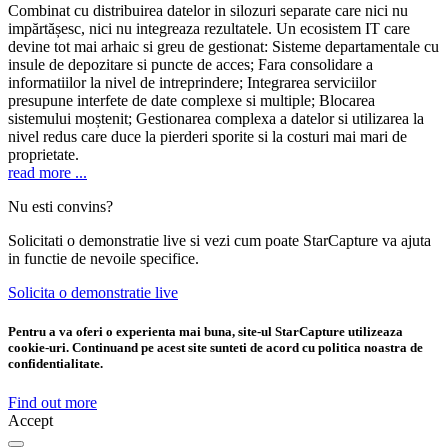
Combinat cu distribuirea datelor in silozuri separate care nici nu
impărtășesc, nici nu integreaza rezultatele. Un ecosistem IT care
devine tot mai arhaic si greu de gestionat: Sisteme departamentale cu
insule de depozitare si puncte de acces; Fara consolidare a
informatiilor la nivel de intreprindere; Integrarea serviciilor
presupune interfete de date complexe si multiple; Blocarea
sistemului moștenit; Gestionarea complexa a datelor si utilizarea la
nivel redus care duce la pierderi sporite si la costuri mai mari de
proprietate.
read more ...
Nu esti convins?
Solicitati o demonstratie live si vezi cum poate StarCapture va ajuta
in functie de nevoile specifice.
Solicita o demonstratie live
Pentru a va oferi o experienta mai buna, site-ul StarCapture utilizeaza
cookie-uri. Continuand pe acest site sunteti de acord cu politica noastra de
confidentialitate.
Find out more
Accept