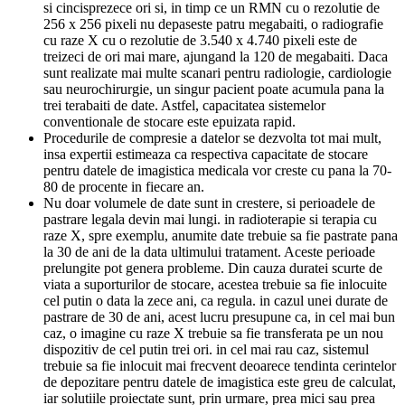
si cincisprezece ori si, in timp ce un RMN cu o rezolutie de
256 x 256 pixeli nu depaseste patru megabaiti, o radiografie
cu raze X cu o rezolutie de 3.540 x 4.740 pixeli este de
treizeci de ori mai mare, ajungand la 120 de megabaiti. Daca
sunt realizate mai multe scanari pentru radiologie, cardiologie
sau neurochirurgie, un singur pacient poate acumula pana la
trei terabaiti de date. Astfel, capacitatea sistemelor
conventionale de stocare este epuizata rapid.
Procedurile de compresie a datelor se dezvolta tot mai mult,
insa expertii estimeaza ca respectiva capacitate de stocare
pentru datele de imagistica medicala vor creste cu pana la 70-
80 de procente in fiecare an.
Nu doar volumele de date sunt in crestere, si perioadele de
pastrare legala devin mai lungi. in radioterapie si terapia cu
raze X, spre exemplu, anumite date trebuie sa fie pastrate pana
la 30 de ani de la data ultimului tratament. Aceste perioade
prelungite pot genera probleme. Din cauza duratei scurte de
viata a suporturilor de stocare, acestea trebuie sa fie inlocuite
cel putin o data la zece ani, ca regula. in cazul unei durate de
pastrare de 30 de ani, acest lucru presupune ca, in cel mai bun
caz, o imagine cu raze X trebuie sa fie transferata pe un nou
dispozitiv de cel putin trei ori. in cel mai rau caz, sistemul
trebuie sa fie inlocuit mai frecvent deoarece tendinta cerintelor
de depozitare pentru datele de imagistica este greu de calculat,
iar solutiile proiectate sunt, prin urmare, prea mici sau prea