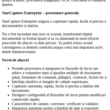
pentru scanare, procesarea imaginilor, OCR, corectarea si validarea
datelor.
StarCapture Enterprise – prezentare generala
StarCapture Enterprise asigura o capturare rapida, facila si precisa a
documentelor si datelor.
Nu a fost niciodata mai usor sa scanati, transformati digital
documentele in format tiparit si sa va alimentati in mod eficient
procesele de afaceri cu date precise. Va puteti relaxa avand
convingerea ca detineti controlul asupra celui mai important activ:
datele dumneavoastra.
Nevoi de afaceri
Permite procesarea si integrarea in fluxurile de lucru sau
arhive a volumelor mari si tipurilor multiple de documente
(plați, formulare de comanda, plângeri, contracte, facturi etc.);
Interfața intuitiva si imagini de calitate superioara;
Capturare automata, rapida, facila si precisa a datelor din
documente;
Designer configurabil al fluxurilor de lucru pentru modificari
comerciale rapide;
Caracteristici de cautare, corectare, verificare si validare;
Integrarea automata pentru schimbul de date si exporturi