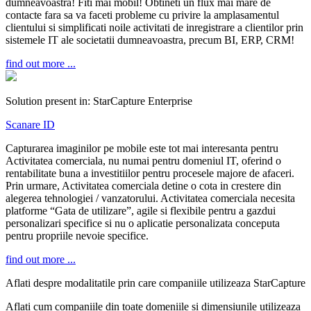
dumneavoastra! Fiti mai mobil! Obtineti un flux mai mare de
contacte fara sa va faceti probleme cu privire la amplasamentul
clientului si simplificati noile activitati de inregistrare a clientilor prin
sistemele IT ale societatii dumneavoastra, precum BI, ERP, CRM!
find out more ...
Solution present in:
StarCapture Enterprise
Scanare ID
Capturarea imaginilor pe mobile este tot mai interesanta pentru
Activitatea comerciala, nu numai pentru domeniul IT, oferind o
rentabilitate buna a investitiilor pentru procesele majore de afaceri.
Prin urmare, Activitatea comerciala detine o cota in crestere din
alegerea tehnologiei / vanzatorului. Activitatea comerciala necesita
platforme “Gata de utilizare”, agile si flexibile pentru a gazdui
personalizari specifice si nu o aplicatie personalizata conceputa
pentru propriile nevoie specifice.
find out more ...
Aflati despre modalitatile prin care companiile utilizeaza StarCapture
Aflati cum companiile din toate domeniile si dimensiunile utilizeaza