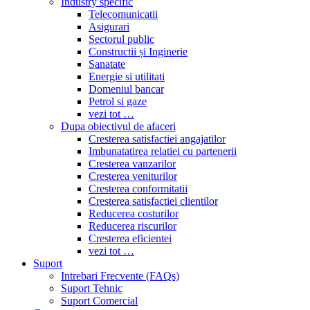
Industry specific
Telecomunicatii
Asigurari
Sectorul public
Constructii și Inginerie
Sanatate
Energie si utilitati
Domeniul bancar
Petrol si gaze
vezi tot …
Dupa obiectivul de afaceri
Cresterea satisfactiei angajatilor
Imbunatatirea relatiei cu partenerii
Cresterea vanzarilor
Cresterea veniturilor
Cresterea conformitatii
Cresterea satisfactiei clientilor
Reducerea costurilor
Reducerea riscurilor
Cresterea eficientei
vezi tot …
Suport
Intrebari Frecvente (FAQs)
Suport Tehnic
Suport Comercial