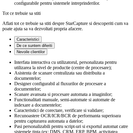
configurabile pentru sistemele intreprinderilor.
Tot ce trebuie sa stiti
Aflati tot ce trebuie sa stiti despre StarCapture si descoperiti cum va
poate ajuta sa va dezvoltati propria afacere.
Caracteristici
De ce suntem diferiti
Nevoile clientilor
Interfata interactiva cu utilizatorul, personalizata pentru
utilizarea la nivel de productie (centre de procesare);
Asistenta de scanare centralizata sau distribuita a
documentelor;
Designer configurabil al fluxurilor de procesare a
documentelor;
Scanare avansata si procesare automata a imaginilor;
Functionalitati manuale, semi-automate si automate de
indexare a documentelor;
Caracteristici de corectare, verificare si validare;
Recunoastere OCR/ICR/BCR de performanta superioara
pentru capturarea automata a datelor;
Pasi personalizabili pentru script-uri si exportul automat catre
sistemele tinta (ex: DMS, CRM, ERP, BPM, activitatea