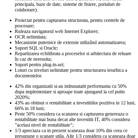
principala, baze de date, sisteme de fisiere, portaluri de
colaborare).
Proiectat pentru capturarea structurata, pentru centrele de
procesare;
Ruleaza navigatorul web Internet Explorer;
OCR nelimitata;
Mecanisme puternice de extensie utilizând automatizarea;
Suport SQL si Oracle;
Repartizarea echilibrata a proceselor si arhitectura de reluare
în caz de nereusita;
Suport pentru plug-in-uri;
Loturi cu niveluri nelimitate pentru structurarea ierarhica a
documentelor.
42% din organizatii si-au imbunatatit performanta cu 50%
dupa implementare si aproape toate ajungand la cel putin
2020%;
43% au obtinut o rentabilitate a investitiilor pozitiva in 12 luni,
66% in 18 luni;
Peste 50% considera ca scanarea si capturarea genereaza o
rentabilitate mai buna decat alte investitii IT, 40% considera
”acelasi nivel de rentabilitate";
1/3 apreciaza ca in prezent scaneaza doar 10% din ceea ce
presupune o scanare utila. Alte 1/3 considera ca scaneaza doar