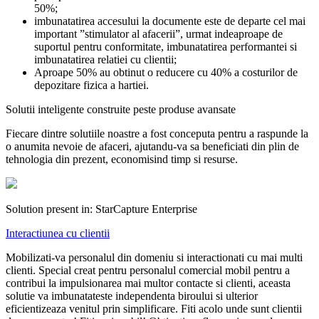
50%;
imbunatatirea accesului la documente este de departe cel mai
important ”stimulator al afacerii”, urmat indeaproape de
suportul pentru conformitate, imbunatatirea performantei si
imbunatatirea relatiei cu clientii;
Aproape 50% au obtinut o reducere cu 40% a costurilor de
depozitare fizica a hartiei.
Solutii inteligente construite peste produse avansate
Fiecare dintre solutiile noastre a fost conceputa pentru a raspunde la
o anumita nevoie de afaceri, ajutandu-va sa beneficiati din plin de
tehnologia din prezent, economisind timp si resurse.
Solution present in:
StarCapture Enterprise
Interactiunea cu clientii
Mobilizati-va personalul din domeniu si interactionati cu mai multi
clienti. Special creat pentru personalul comercial mobil pentru a
contribui la impulsionarea mai multor contacte si clienti, aceasta
solutie va imbunatateste independenta biroului si ulterior
eficientizeaza venitul prin simplificare. Fiti acolo unde sunt clientii