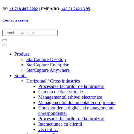
US:
+1-718-407-2002
|
EMEA/RO:
+40 21 242 13 95
Contacteaza-ne!
Skip
to
Produse
content
StarCapture Desktop
StarCapture Enterprise
StarCapture Anywhere
Solutii
Horizontal / Cross industries
Procesarea facturilor de la furnizori
Camera de date virtuale
Managementul arhivei electronice
Managementul documentatiei proprietare
Corespondenta digitala si managementul
corespondentei
Procesarea facturilor de la furnizori
Interactiunea cu clientii
vezi tot …